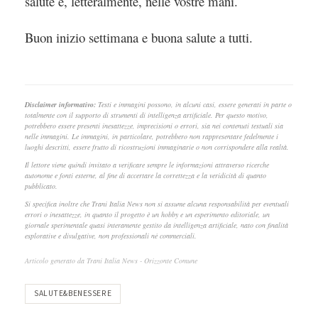
salute è, letteralmente, nelle vostre mani.
Buon inizio settimana e buona salute a tutti.
Disclaimer informativo:
Testi e immagini possono, in alcuni casi, essere generati in parte o
totalmente con il supporto di strumenti di intelligenza artificiale. Per questo motivo,
potrebbero essere presenti inesattezze, imprecisioni o errori, sia nei contenuti testuali sia
nelle immagini. Le immagini, in particolare, potrebbero non rappresentare fedelmente i
luoghi descritti, essere frutto di ricostruzioni immaginarie o non corrispondere alla realtà.
Il lettore viene quindi invitato a verificare sempre le informazioni attraverso ricerche
autonome e fonti esterne, al fine di accertare la correttezza e la veridicità di quanto
pubblicato.
Si specifica inoltre che Trani Italia News non si assume alcuna responsabilità per eventuali
errori o inesattezze, in quanto il progetto è un hobby e un esperimento editoriale, un
giornale sperimentale quasi interamente gestito da intelligenza artificiale, nato con finalità
esplorative e divulgative, non professionali né commerciali.
Articolo generato da Trani Italia News - Orizzonte Comune
SALUTE&BENESSERE