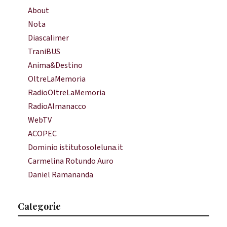
About
Nota
Diascalimer
TraniBUS
Anima&Destino
OltreLaMemoria
RadioOltreLaMemoria
RadioAlmanacco
WebTV
ACOPEC
Dominio istitutosoleluna.it
Carmelina Rotundo Auro
Daniel Ramananda
Categorie