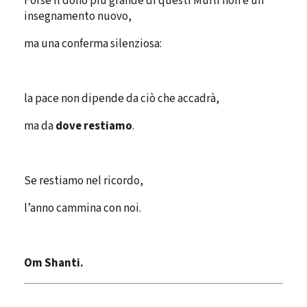
Forse il dono più grande di questi Murli non è un
insegnamento nuovo,
ma una conferma silenziosa:
la pace non dipende da ciò che accadrà,
ma da
dove restiamo
.
Se restiamo nel ricordo,
l’anno cammina con noi.
Om Shanti.