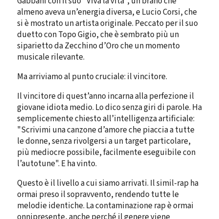
Gabbani con il suo "Viva la vita", un brano che
almeno aveva un’energia diversa, e Lucio Corsi, che
si è mostrato un artista originale. Peccato per il suo
duetto con Topo Gigio, che è sembrato più un
siparietto da Zecchino d’Oro che un momento
musicale rilevante.
Ma arriviamo al punto cruciale: il vincitore.
Il vincitore di quest’anno incarna alla perfezione il
giovane idiota medio. Lo dico senza giri di parole. Ha
semplicemente chiesto all’intelligenza artificiale:
"Scrivimi una canzone d’amore che piaccia a tutte
le donne, senza rivolgersi a un target particolare,
più mediocre possibile, facilmente eseguibile con
l’autotune". E ha vinto.
Questo è il livello a cui siamo arrivati. Il simil-rap ha
ormai preso il sopravvento, rendendo tutte le
melodie identiche. La contaminazione rap è ormai
onnipresente, anche perché il genere viene