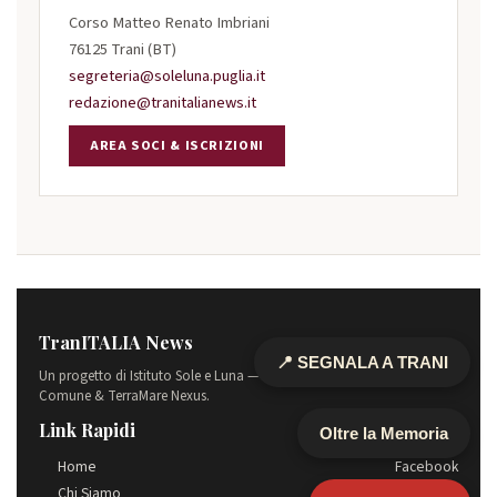
Corso Matteo Renato Imbriani
76125 Trani (BT)
segreteria@soleluna.puglia.it
redazione@tranitalianews.it
AREA SOCI & ISCRIZIONI
TranITALIA News
📍 SEGNALA A TRANI
Un progetto di Istituto Sole e Luna — Orizzonte
Comune & TerraMare Nexus.
Link Rapidi
Seguici
Oltre la Memoria
Home
Facebook
Chi Siamo
Instagram