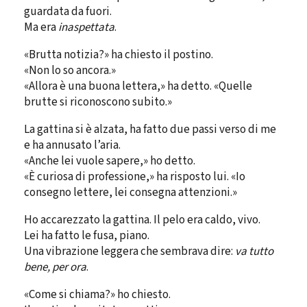
guardata da fuori.
Ma era
inaspettata
.
«Brutta notizia?» ha chiesto il postino.
«Non lo so ancora.»
«Allora è una buona lettera,» ha detto. «Quelle
brutte si riconoscono subito.»
La gattina si è alzata, ha fatto due passi verso di me
e ha annusato l’aria.
«Anche lei vuole sapere,» ho detto.
«È curiosa di professione,» ha risposto lui. «Io
consegno lettere, lei consegna attenzioni.»
Ho accarezzato la gattina. Il pelo era caldo, vivo.
Lei ha fatto le fusa, piano.
Una vibrazione leggera che sembrava dire:
va tutto
bene, per ora
.
«Come si chiama?» ho chiesto.