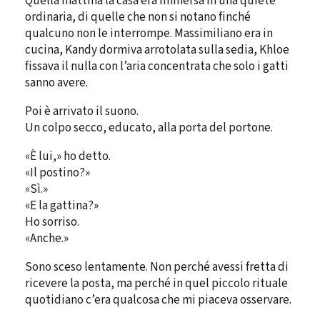
Quella mattina la casa era immersa in una quiete
ordinaria, di quelle che non si notano finché
qualcuno non le interrompe. Massimiliano era in
cucina, Kandy dormiva arrotolata sulla sedia, Khloe
fissava il nulla con l’aria concentrata che solo i gatti
sanno avere.
Poi è arrivato il suono.
Un colpo secco, educato, alla porta del portone.
«È lui,» ho detto.
«Il postino?»
«Sì.»
«E la gattina?»
Ho sorriso.
«Anche.»
Sono sceso lentamente. Non perché avessi fretta di
ricevere la posta, ma perché in quel piccolo rituale
quotidiano c’era qualcosa che mi piaceva osservare.