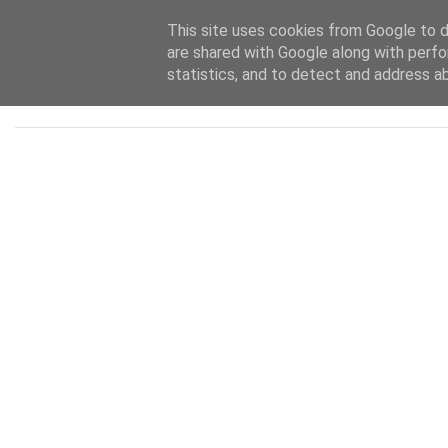
• Quotidiano d'informazione della Costa Sveva
This site uses cookies from Google to de
are shared with Google along with perfo
statistics, and to detect and address a