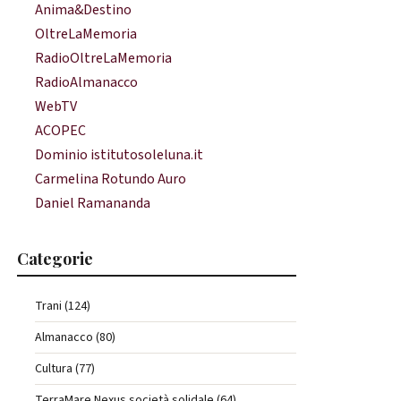
Anima&Destino
OltreLaMemoria
RadioOltreLaMemoria
RadioAlmanacco
WebTV
ACOPEC
Dominio istitutosoleluna.it
Carmelina Rotundo Auro
Daniel Ramananda
Categorie
Trani (124)
Almanacco (80)
Cultura (77)
TerraMare Nexus società solidale (64)