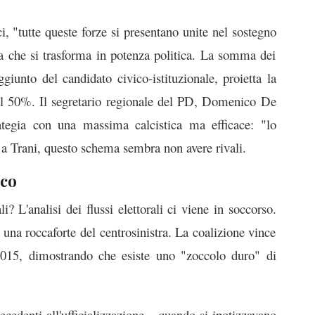
 "tutte queste forze si presentano unite nel sostegno
ca che si trasforma in potenza politica. La somma dei
aggiunto del candidato civico-istituzionale, proietta la
 del 50%. Il segretario regionale del PD, Domenico De
rategia con una massima calcistica ma efficace: "lo
a Trani, questo schema sembra non avere rivali.
ico
? L'analisi dei flussi elettorali ci viene in soccorso.
a una roccaforte del centrosinistra. La coalizione vince
 2015, dimostrando che esiste uno "zoccolo duro" di
recedenti all'ufficializzazione – quando si ipotizzavano