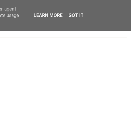
FACEBOOK
INSTAGRAM
YOUTUBE
er-agent
rate usage
LEARN MORE
GOT IT