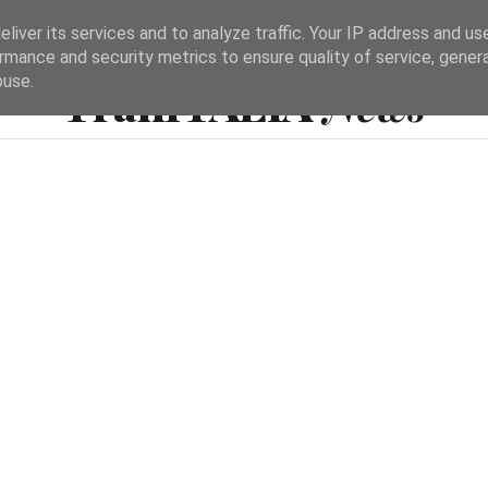
liver its services and to analyze traffic. Your IP address and us
rmance and security metrics to ensure quality of service, gene
UN PROGETTO DI ISTITUTO SOLE E LUNA
buse.
TranITALIA
News